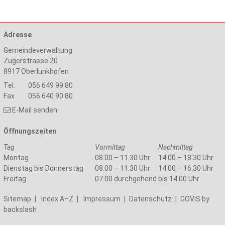
Adresse
Gemeindeverwaltung
Zugerstrasse 20
8917
Oberlunkhofen
Tel.
056 649 99 80
Fax
056 640 90 80
E-Mail senden
Öffnungszeiten
Tag
Vormittag
Nachmittag
Montag
08.00 – 11.30 Uhr
14.00 – 18.30 Uhr
Dienstag bis Donnerstag
08.00 – 11.30 Uhr
14.00 – 16.30 Uhr
Freitag
07.00 durchgehend bis 14.00 Uhr
Sitemap
|
Index A–Z
|
Impressum
|
Datenschutz
|
GOViS
by
backslash