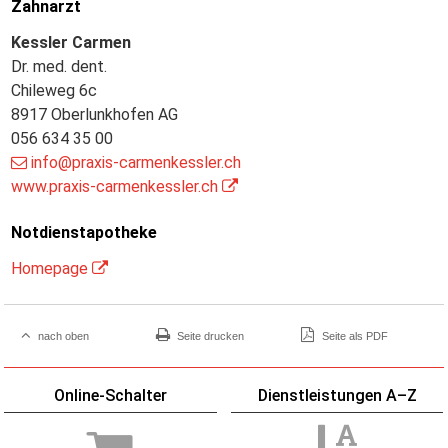
Zahnarzt
Kessler Carmen
Dr. med. dent.
Chileweg 6c
8917 Oberlunkhofen AG
056 634 35 00
info@praxis-carmenkessler.ch
www.praxis-carmenkessler.ch
Notdienstapotheke
Homepage
nach oben
Seite drucken
Seite als PDF
Online-Schalter
Dienstleistungen A–Z