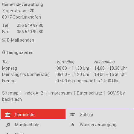
Gemeindeverwaltung
Zugerstrasse 20
8917
Oberlunkhofen
Tel.
056 649 99 80
Fax
056 640 90 80
E-Mail senden
Öffnungszeiten
Tag
Vormittag
Nachmittag
Montag
08.00 – 11.30 Uhr
14.00 – 18.30 Uhr
Dienstag bis Donnerstag
08.00 – 11.30 Uhr
14.00 – 16.30 Uhr
Freitag
07.00 durchgehend bis 14.00 Uhr
Sitemap
|
Index A–Z
|
Impressum
|
Datenschutz
|
GOViS
by
backslash
Gemeinde
Schule
Musikschule
Wasserversorgung