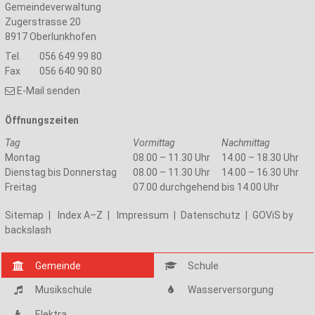
Gemeindeverwaltung
Zugerstrasse 20
8917
Oberlunkhofen
Tel.
056 649 99 80
Fax
056 640 90 80
E-Mail senden
Öffnungszeiten
Tag
Vormittag
Nachmittag
Montag
08.00 – 11.30 Uhr
14.00 – 18.30 Uhr
Dienstag bis Donnerstag
08.00 – 11.30 Uhr
14.00 – 16.30 Uhr
Freitag
07.00 durchgehend bis 14.00 Uhr
Sitemap
|
Index A–Z
|
Impressum
|
Datenschutz
|
GOViS
by
backslash
Gemeinde
Schule
Musikschule
Wasserversorgung
Elektra