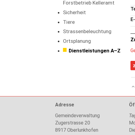
Forstbetrieb Kelleramt
T
Sicherheit
E-
Tiere
Strassenbeleuchtung
Z
Ortsplanung
G
Dienstleistungen A–Z
Adresse
Öf
Gemeindeverwaltung
Ta
Zugerstrasse 20
Mo
8917
Oberlunkhofen
Di