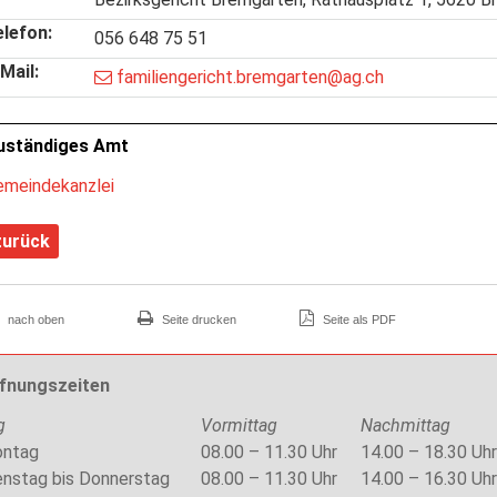
elefon:
056 648 75 51
Mail:
familiengericht.bremgarten@ag.ch
uständiges Amt
emeindekanzlei
zurück
nach oben
Seite drucken
Seite als PDF
fnungszeiten
g
Vormittag
Nachmittag
ntag
08.00 – 11.30 Uhr
14.00 – 18.30 Uhr
enstag bis Donnerstag
08.00 – 11.30 Uhr
14.00 – 16.30 Uhr