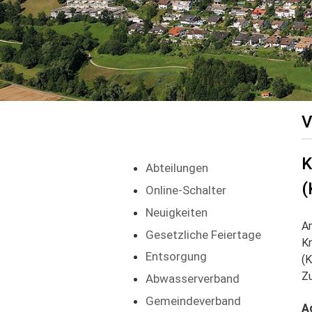
K
Abteilungen
(
Online-Schalter
Neuigkeiten
Am
Gesetzliche Feiertage
Kr
Entsorgung
(K
Zu
Abwasserverband
Gemeindeverband
A