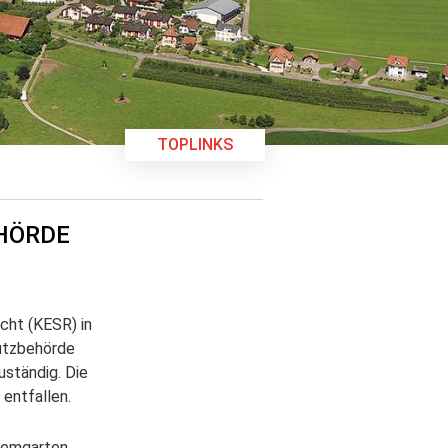
TOPLINKS
HÖRDE
cht (KESR) in
hutzbehörde
uständig. Die
entfallen.
Bremgarten