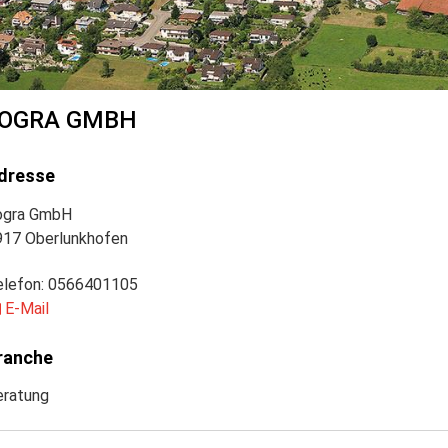
LOGRA GMBH
dresse
ogra GmbH
917 Oberlunkhofen
elefon:
0566401105
E-Mail
ranche
eratung