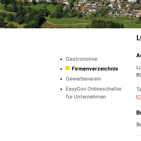
A
Gastronomie
L
Firmenverzeichnis
8
Gewerbeverein
EasyGov Onlineschalter
T
für Unternehmen
B
B