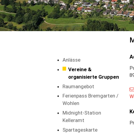
M
A
Anlässe
P
Vereine &
8
organisierte Gruppen
Raumangebot
Ferienpass Bremgarten /
W
Wohlen
K
Midnight-Station
Kelleramt
Pr
Spartageskarte