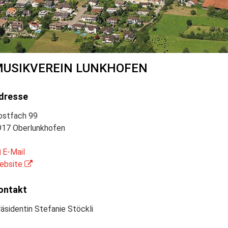
USIKVEREIN LUNKHOFEN
dresse
ostfach 99
917 Oberlunkhofen
E-Mail
ebsite
ontakt
äsidentin Stefanie Stöckli