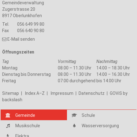
Gemeindeverwaltung
Zugerstrasse 20
8917
Oberlunkhofen
Tel.
056 649 99 80
Fax
056 640 90 80
E-Mail senden
Öffnungszeiten
Tag
Vormittag
Nachmittag
Montag
08.00 – 11.30 Uhr
14.00 – 18.30 Uhr
Dienstag bis Donnerstag
08.00 – 11.30 Uhr
14.00 – 16.30 Uhr
Freitag
07.00 durchgehend bis 14.00 Uhr
Sitemap
|
Index A–Z
|
Impressum
|
Datenschutz
|
GOViS
by
backslash
Gemeinde
Schule
Musikschule
Wasserversorgung
Elektra